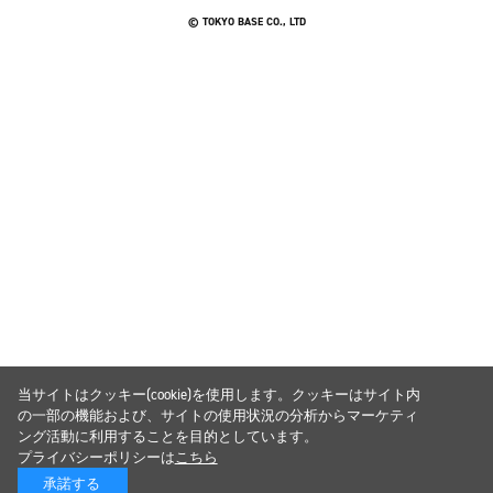
© TOKYO BASE CO., LTD
当サイトはクッキー(cookie)を使用します。クッキーはサイト内
の一部の機能および、サイトの使用状況の分析からマーケティ
ング活動に利用することを目的としています。
プライバシーポリシーは
こちら
承諾する