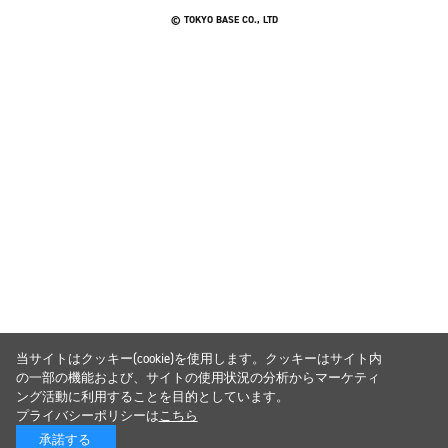
© TOKYO BASE CO., LTD
当サイトはクッキー(cookie)を使用します。クッキーはサイト内
の一部の機能および、サイトの使用状況の分析からマーケティ
ング活動に利用することを目的としています。
プライバシーポリシーは
こちら
承諾する