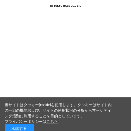
© TOKYO BASE CO., LTD
当サイトはクッキー(cookie)を使用します。クッキーはサイト内
の一部の機能および、サイトの使用状況の分析からマーケティ
ング活動に利用することを目的としています。
プライバシーポリシーは
こちら
承諾する