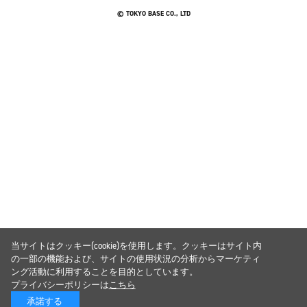
© TOKYO BASE CO., LTD
当サイトはクッキー(cookie)を使用します。クッキーはサイト内
の一部の機能および、サイトの使用状況の分析からマーケティ
ング活動に利用することを目的としています。
プライバシーポリシーは
こちら
承諾する