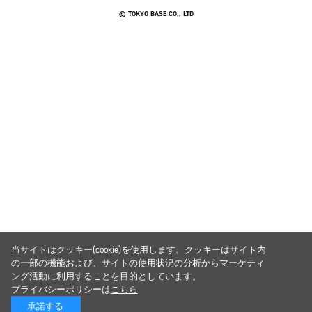
© TOKYO BASE CO., LTD
当サイトはクッキー(cookie)を使用します。クッキーはサイト内
の一部の機能および、サイトの使用状況の分析からマーケティ
ング活動に利用することを目的としています。
プライバシーポリシーは
こちら
承諾する