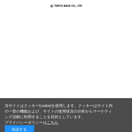
© TOKYO BASE CO., LTD
当サイトはクッキー(cookie)を使用します。クッキーはサイト内
の一部の機能および、サイトの使用状況の分析からマーケティ
ング活動に利用することを目的としています。
プライバシーポリシーは
こちら
承諾する