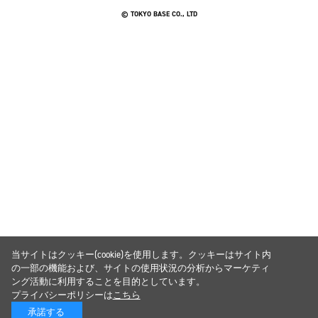
© TOKYO BASE CO., LTD
当サイトはクッキー(cookie)を使用します。クッキーはサイト内
の一部の機能および、サイトの使用状況の分析からマーケティ
ング活動に利用することを目的としています。
プライバシーポリシーは
こちら
承諾する