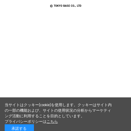
© TOKYO BASE CO., LTD
当サイトはクッキー(cookie)を使用します。クッキーはサイト内
の一部の機能および、サイトの使用状況の分析からマーケティ
ング活動に利用することを目的としています。
プライバシーポリシーは
こちら
承諾する