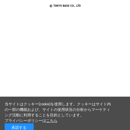
© TOKYO BASE CO., LTD
当サイトはクッキー(cookie)を使用します。クッキーはサイト内
の一部の機能および、サイトの使用状況の分析からマーケティ
ング活動に利用することを目的としています。
プライバシーポリシーは
こちら
承諾する