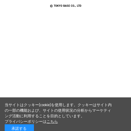
© TOKYO BASE CO., LTD
当サイトはクッキー(cookie)を使用します。クッキーはサイト内
の一部の機能および、サイトの使用状況の分析からマーケティ
ング活動に利用することを目的としています。
プライバシーポリシーは
こちら
承諾する