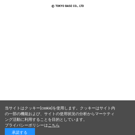
© TOKYO BASE CO., LTD
当サイトはクッキー(cookie)を使用します。クッキーはサイト内
の一部の機能および、サイトの使用状況の分析からマーケティ
ング活動に利用することを目的としています。
プライバシーポリシーは
こちら
承諾する