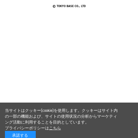
© TOKYO BASE CO., LTD
当サイトはクッキー(cookie)を使用します。クッキーはサイト内
の一部の機能および、サイトの使用状況の分析からマーケティ
ング活動に利用することを目的としています。
プライバシーポリシーは
こちら
承諾する