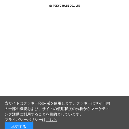
© TOKYO BASE CO., LTD
当サイトはクッキー(cookie)を使用します。クッキーはサイト内
の一部の機能および、サイトの使用状況の分析からマーケティ
ング活動に利用することを目的としています。
プライバシーポリシーは
こちら
承諾する