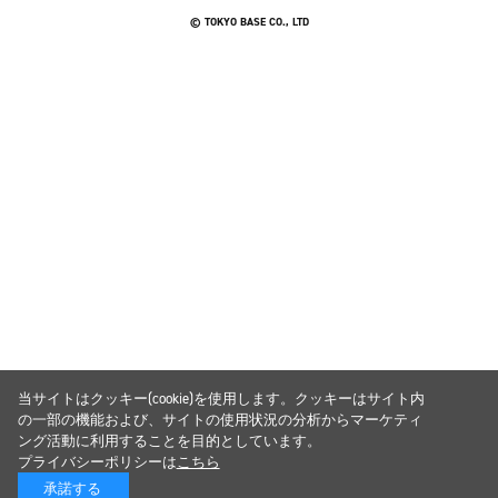
© TOKYO BASE CO., LTD
当サイトはクッキー(cookie)を使用します。クッキーはサイト内
の一部の機能および、サイトの使用状況の分析からマーケティ
ング活動に利用することを目的としています。
プライバシーポリシーは
こちら
承諾する