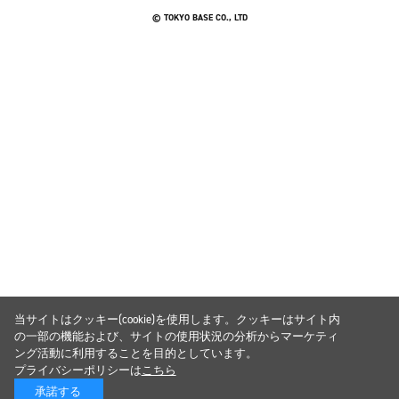
© TOKYO BASE CO., LTD
当サイトはクッキー(cookie)を使用します。クッキーはサイト内
の一部の機能および、サイトの使用状況の分析からマーケティ
ング活動に利用することを目的としています。
プライバシーポリシーは
こちら
承諾する