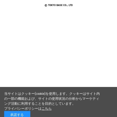
© TOKYO BASE CO., LTD
当サイトはクッキー(cookie)を使用します。クッキーはサイト内
の一部の機能および、サイトの使用状況の分析からマーケティ
ング活動に利用することを目的としています。
プライバシーポリシーは
こちら
承諾する