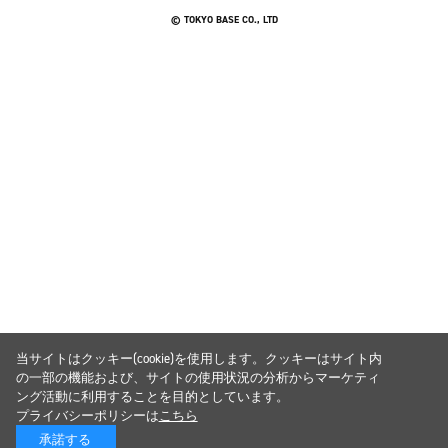
© TOKYO BASE CO., LTD
当サイトはクッキー(cookie)を使用します。クッキーはサイト内
の一部の機能および、サイトの使用状況の分析からマーケティ
ング活動に利用することを目的としています。
プライバシーポリシーは
こちら
承諾する