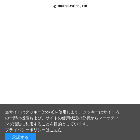
© TOKYO BASE CO., LTD
当サイトはクッキー(cookie)を使用します。クッキーはサイト内
の一部の機能および、サイトの使用状況の分析からマーケティ
ング活動に利用することを目的としています。
プライバシーポリシーは
こちら
承諾する