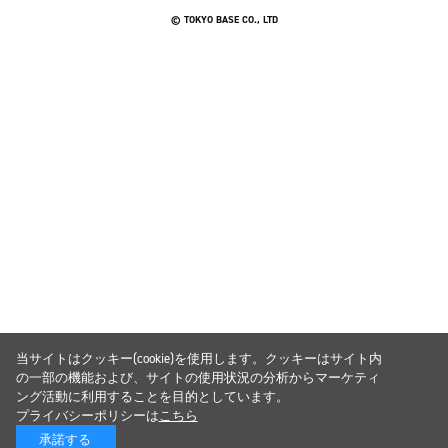
© TOKYO BASE CO., LTD
当サイトはクッキー(cookie)を使用します。クッキーはサイト内
の一部の機能および、サイトの使用状況の分析からマーケティ
ング活動に利用することを目的としています。
プライバシーポリシーは
こちら
承諾する