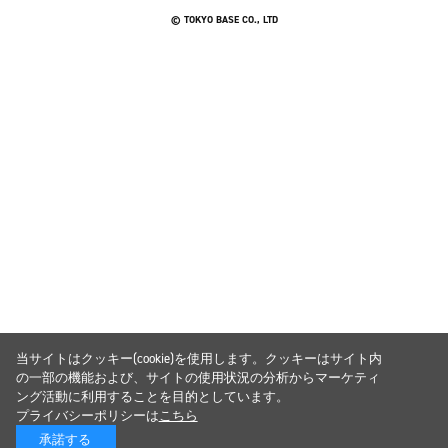
© TOKYO BASE CO., LTD
当サイトはクッキー(cookie)を使用します。クッキーはサイト内
の一部の機能および、サイトの使用状況の分析からマーケティ
ング活動に利用することを目的としています。
プライバシーポリシーは
こちら
承諾する