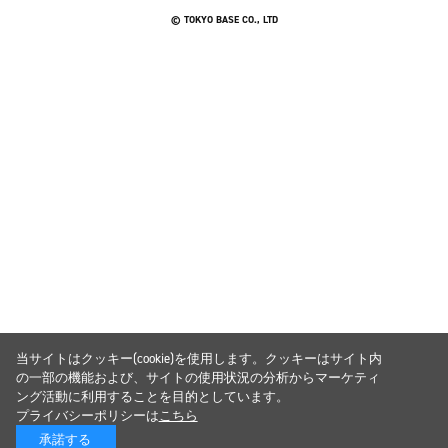
© TOKYO BASE CO., LTD
当サイトはクッキー(cookie)を使用します。クッキーはサイト内
の一部の機能および、サイトの使用状況の分析からマーケティ
ング活動に利用することを目的としています。
プライバシーポリシーは
こちら
承諾する