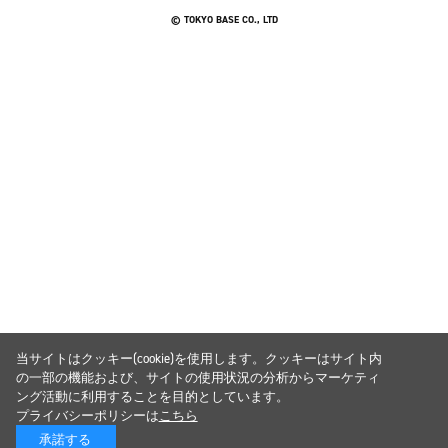
© TOKYO BASE CO., LTD
当サイトはクッキー(cookie)を使用します。クッキーはサイト内
の一部の機能および、サイトの使用状況の分析からマーケティ
ング活動に利用することを目的としています。
プライバシーポリシーは
こちら
承諾する