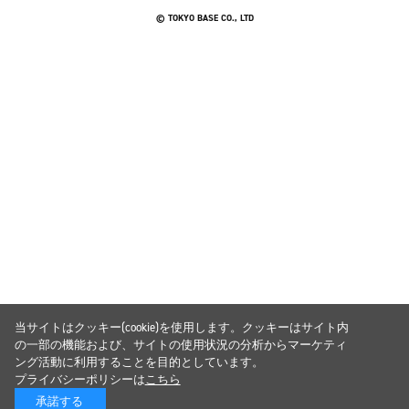
© TOKYO BASE CO., LTD
当サイトはクッキー(cookie)を使用します。クッキーはサイト内
の一部の機能および、サイトの使用状況の分析からマーケティ
ング活動に利用することを目的としています。
プライバシーポリシーは
こちら
承諾する