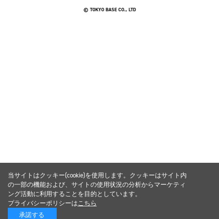
© TOKYO BASE CO., LTD
当サイトはクッキー(cookie)を使用します。クッキーはサイト内
の一部の機能および、サイトの使用状況の分析からマーケティ
ング活動に利用することを目的としています。
プライバシーポリシーは
こちら
承諾する