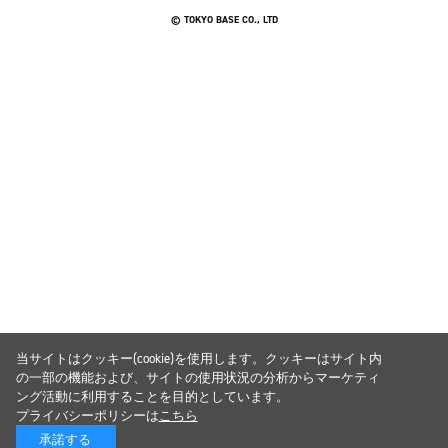
© TOKYO BASE CO., LTD
当サイトはクッキー(cookie)を使用します。クッキーはサイト内
の一部の機能および、サイトの使用状況の分析からマーケティ
ング活動に利用することを目的としています。
プライバシーポリシーは
こちら
承諾する