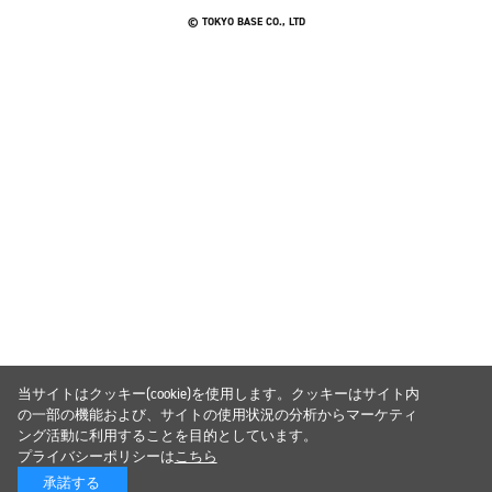
© TOKYO BASE CO., LTD
当サイトはクッキー(cookie)を使用します。クッキーはサイト内
の一部の機能および、サイトの使用状況の分析からマーケティ
ング活動に利用することを目的としています。
プライバシーポリシーは
こちら
承諾する