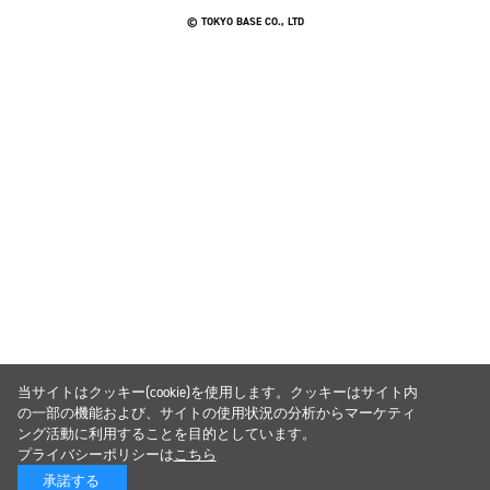
© TOKYO BASE CO., LTD
当サイトはクッキー(cookie)を使用します。クッキーはサイト内
の一部の機能および、サイトの使用状況の分析からマーケティ
ング活動に利用することを目的としています。
プライバシーポリシーは
こちら
承諾する