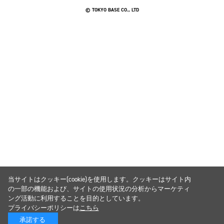
© TOKYO BASE CO., LTD
当サイトはクッキー(cookie)を使用します。クッキーはサイト内
の一部の機能および、サイトの使用状況の分析からマーケティ
ング活動に利用することを目的としています。
プライバシーポリシーは
こちら
承諾する