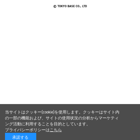
© TOKYO BASE CO., LTD
当サイトはクッキー(cookie)を使用します。クッキーはサイト内
の一部の機能および、サイトの使用状況の分析からマーケティ
ング活動に利用することを目的としています。
プライバシーポリシーは
こちら
承諾する