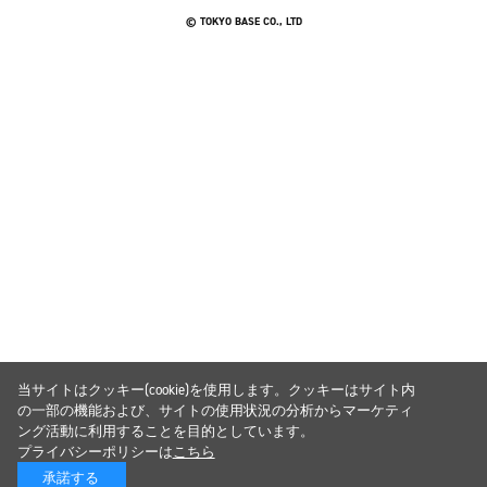
© TOKYO BASE CO., LTD
当サイトはクッキー(cookie)を使用します。クッキーはサイト内
の一部の機能および、サイトの使用状況の分析からマーケティ
ング活動に利用することを目的としています。
プライバシーポリシーは
こちら
承諾する