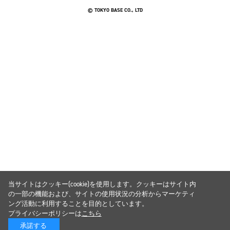
© TOKYO BASE CO., LTD
当サイトはクッキー(cookie)を使用します。クッキーはサイト内
の一部の機能および、サイトの使用状況の分析からマーケティ
ング活動に利用することを目的としています。
プライバシーポリシーは
こちら
承諾する