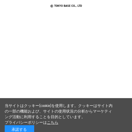
© TOKYO BASE CO., LTD
当サイトはクッキー(cookie)を使用します。クッキーはサイト内
の一部の機能および、サイトの使用状況の分析からマーケティ
ング活動に利用することを目的としています。
プライバシーポリシーは
こちら
承諾する