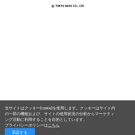
© TOKYO BASE CO., LTD
当サイトはクッキー(cookie)を使用します。クッキーはサイト内
の一部の機能および、サイトの使用状況の分析からマーケティ
ング活動に利用することを目的としています。
プライバシーポリシーは
こちら
承諾する