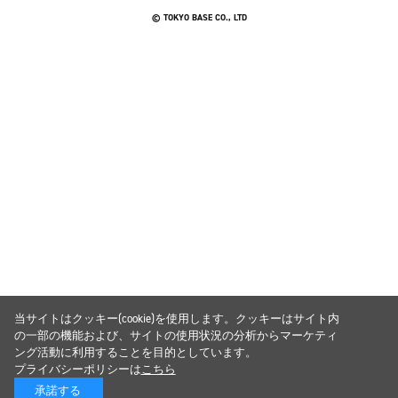
© TOKYO BASE CO., LTD
当サイトはクッキー(cookie)を使用します。クッキーはサイト内
の一部の機能および、サイトの使用状況の分析からマーケティ
ング活動に利用することを目的としています。
プライバシーポリシーは
こちら
承諾する