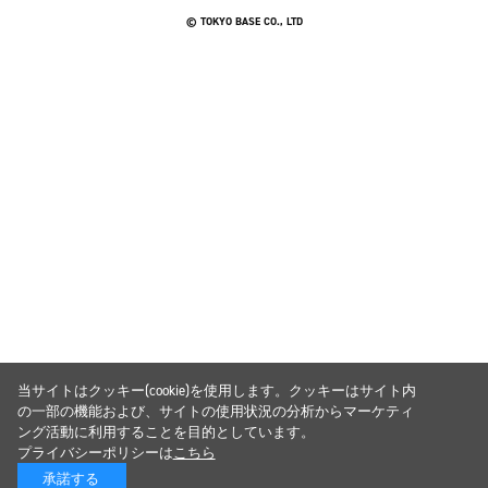
© TOKYO BASE CO., LTD
当サイトはクッキー(cookie)を使用します。クッキーはサイト内
の一部の機能および、サイトの使用状況の分析からマーケティ
ング活動に利用することを目的としています。
プライバシーポリシーは
こちら
承諾する