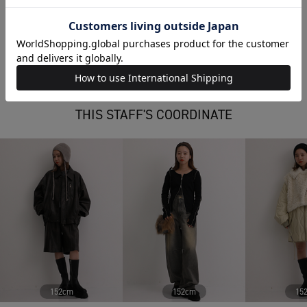
STUDIOUS
Cashmere Silk Polo
￥17,600
サイズ：
FREE
THIS STAFF'S COORDINATE
152cm
152cm
15