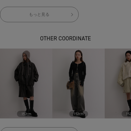
もっと見る
OTHER COORDINATE
152cm
152cm
15