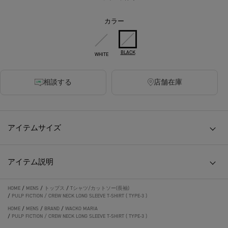
カラー
BLACK
WHITE
相談する
店舗在庫
アイテムサイズ
アイテム説明
HOME
/
MENS
/
トップス
/
Tシャツ/カットソー(長袖)
/
PULP FICTION / CREW NECK LONG SLEEVE T-SHIRT ( TYPE-3 )
HOME
/
MENS
/
BRAND
/
WACKO MARIA
/
PULP FICTION / CREW NECK LONG SLEEVE T-SHIRT ( TYPE-3 )