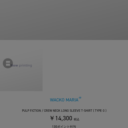
WACKO MARIA
PULP FICTION / CREW NECK LONG SLEEVE T-SHIRT ( TYPE-3 )
￥14,300
税込
130ポイント付与