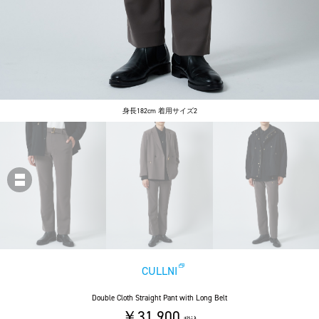
身長182cm 着用サイズ2
CULLNI
Double Cloth Straight Pant with Long Belt
￥31,900