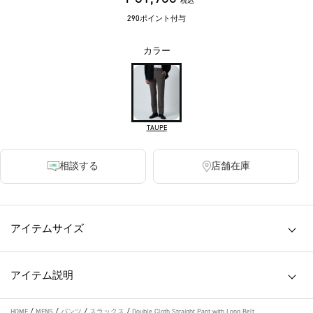
税込
290ポイント付与
カラー
TAUPE
相談する
店舗在庫
アイテムサイズ
アイテム説明
HOME
/
MENS
/
パンツ
/
スラックス
/
Double Cloth Straight Pant with Long Belt