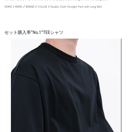
HOME
/
MENS
/
BRAND
/
CULLNI
/
Double Cloth Straight Pant with Long Belt
セット購入率“No.1”TEEシャツ