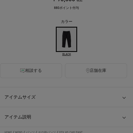
税込
880ポイント付与
カラー
BLACK
相談する
店舗在庫
アイテムサイズ
アイテム説明
HOME
/
MENS
/
パンツ
/
その他パンツ
/
GTX HS CAR PANT