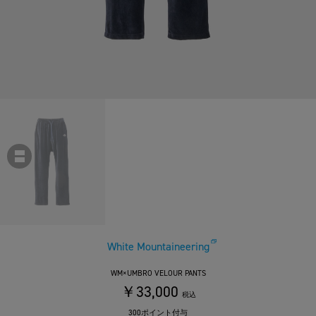
White Mountaineering
WM×UMBRO VELOUR PANTS
￥33,000
税込
300ポイント付与