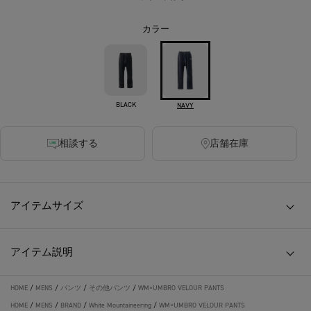
カラー
BLACK
NAVY
相談する
店舗在庫
アイテムサイズ
アイテム説明
HOME
/
MENS
/
パンツ
/
その他パンツ
/
WM×UMBRO VELOUR PANTS
HOME
/
MENS
/
BRAND
/
White Mountaineering
/
WM×UMBRO VELOUR PANTS