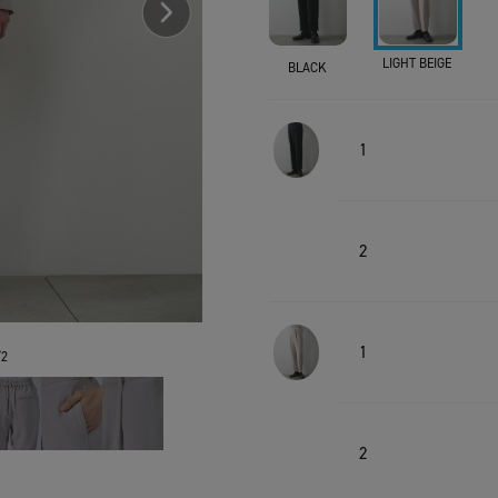
LIGHT BEIGE
BLACK
1
2
1
2
2