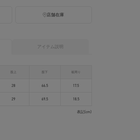
店舗在庫
アイテム説明
股上
股下
裾周り
28
66.5
17.5
29
69.5
18.5
表記(cm)