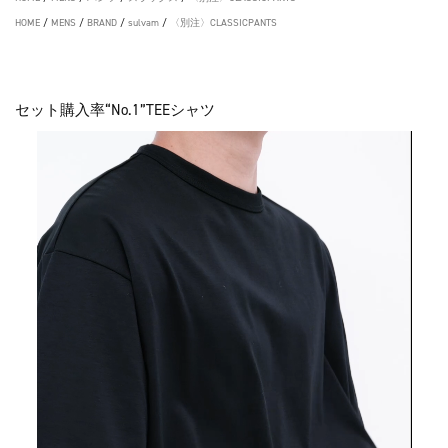
HOME
/
MENS
/
BRAND
/
sulvam
/
〈別注〉CLASSICPANTS
セット購入率“No.1”TEEシャツ