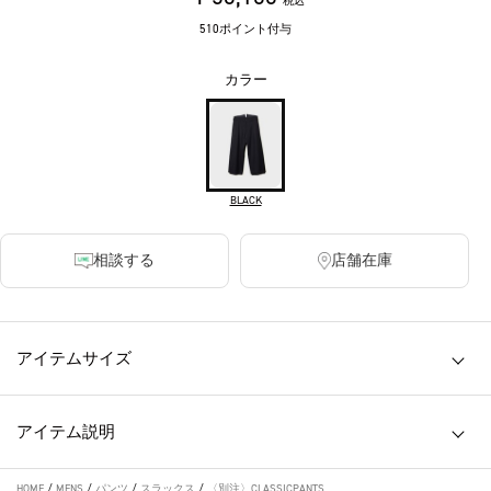
税込
510ポイント付与
カラー
BLACK
相談する
店舗在庫
アイテムサイズ
アイテム説明
HOME
/
MENS
/
パンツ
/
スラックス
/
〈別注〉CLASSICPANTS