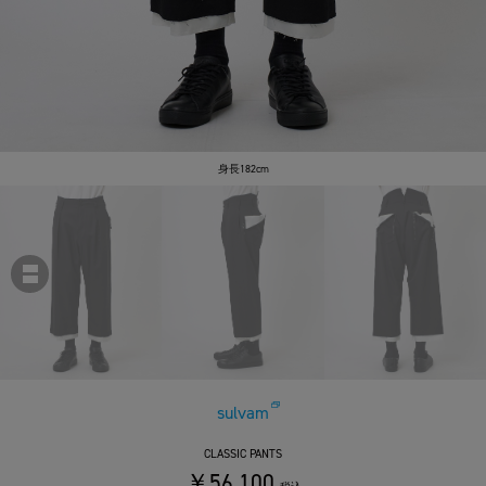
身長182cm
sulvam
CLASSIC PANTS
￥56,100