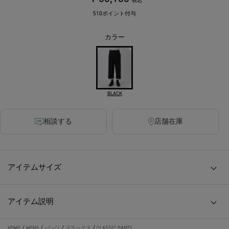
税込
510ポイント付与
カラー
BLACK
相談する
店舗在庫
アイテムサイズ
アイテム説明
HOME
/
MENS
/
パンツ
/
スラックス
/
CLASSIC PANTS