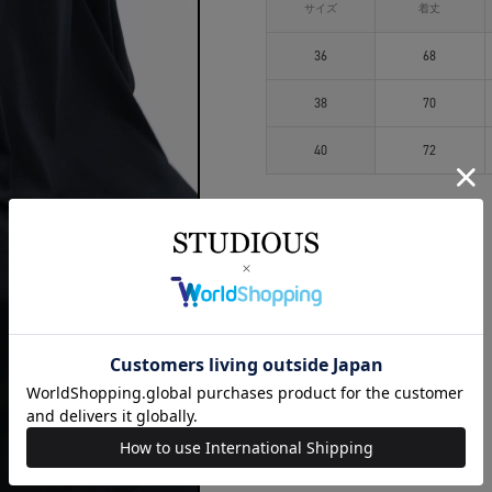
サイズ
着丈
36
68
38
70
40
72