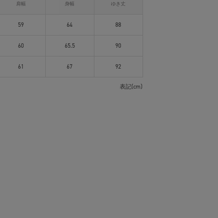
肩幅
身幅
ゆき丈
59
64
88
60
65.5
90
61
67
92
表記(cm)