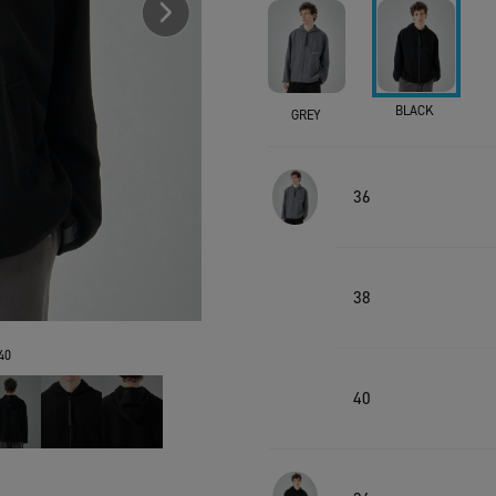
BLACK
GREY
36
38
40
40