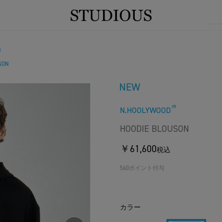
N
SON
N.HOOLYWOOD
HOODIE BLOUSON
￥61,600
税込
560ポイント付与
カラー