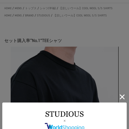
HOME
/
MENS
/
トップス
/
シャツ(半袖)
/
【涼しいウール】COOL WOOL S/S SHIRTS
HOME
/
MENS
/
BRAND
/
STUDIOUS
/
【涼しいウール】COOL WOOL S/S SHIRTS
セット購入率“No.1”TEEシャツ