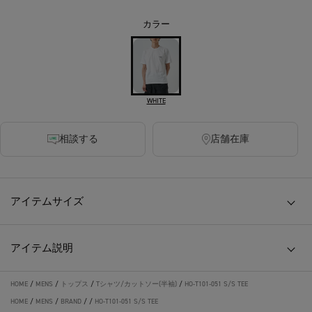
カラー
WHITE
相談する
店舗在庫
アイテムサイズ
アイテム説明
HOME
/
MENS
/
トップス
/
Tシャツ/カットソー(半袖)
/
HO-T101-051 S/S TEE
HOME
/
MENS
/
BRAND
/
/
HO-T101-051 S/S TEE