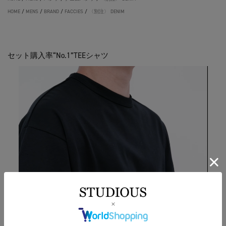
HOME
/
MENS
/
BRAND
/
FACCIES
/
〈別注〉 DENIM
セット購入率“No.1”TEEシャツ