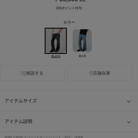
税込
330ポイント付与
カラー
BLUE
BLACK
相談する
店舗在庫
アイテムサイズ
アイテム説明
HOME
/
MENS
/
パンツ
/
デニムパンツ
/
〈別注〉 DENIM