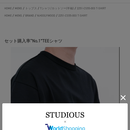
HOME
/
MENS
/
トップス
/
Tシャツ/カットソー(半袖)
/
2251-CS55-003 T-SHIRT
HOME
/
MENS
/
BRAND
/
N.HOOLYWOOD
/
2251-CS55-003 T-SHIRT
セット購入率“No.1”TEEシャツ