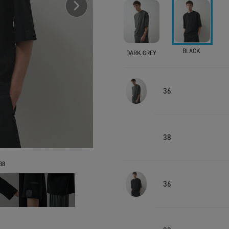
BLACK
DARK GREY
36
38
38
36