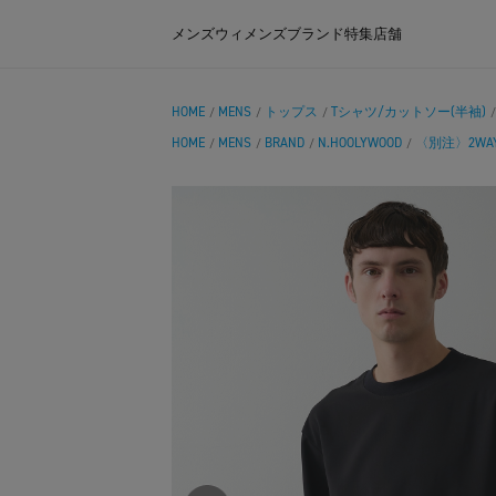
メンズ
ウィメンズ
ブランド
特集
店舗
HOME
MENS
トップス
Tシャツ/カットソー(半袖)
/
/
/
HOME
MENS
BRAND
N.HOOLYWOOD
〈別注〉2WA
/
/
/
/