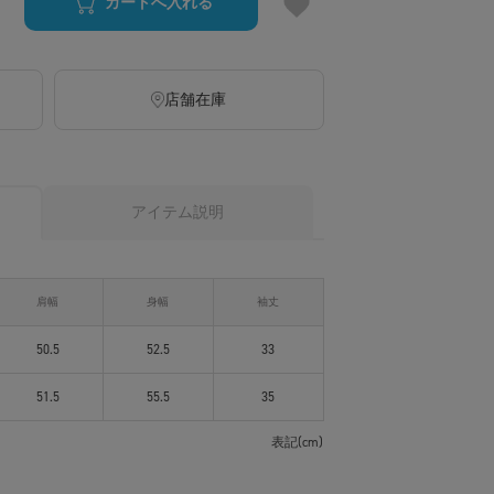
カートへ入れる
店舗在庫
アイテム説明
肩幅
身幅
袖丈
50.5
52.5
33
51.5
55.5
35
表記(cm)