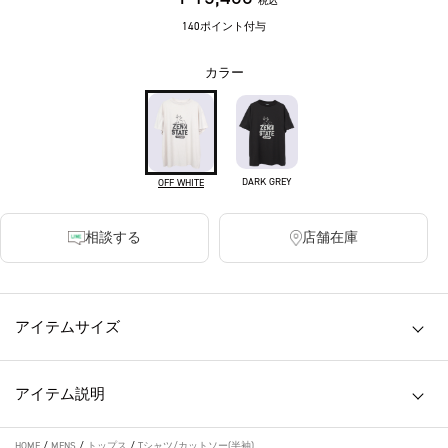
税込
140ポイント付与
カラー
DARK GREY
OFF WHITE
相談する
店舗在庫
アイテムサイズ
アイテム説明
HOME
/
MENS
/
トップス
/
Tシャツ/カットソー(半袖)