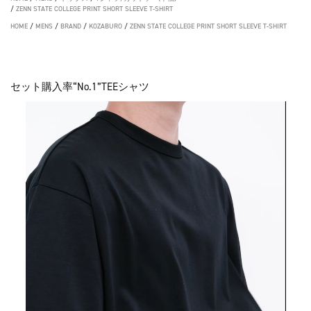
/
ZENN STATE COLLEGE PRINT SHORT SLEEVE T-SHIRT
HOME
/
MENS
/
BRAND
/
KOZABURO
/
ZENN STATE COLLEGE PRINT SHORT SLEEVE T-SHIRT
セット購入率“No.1”TEEシャツ